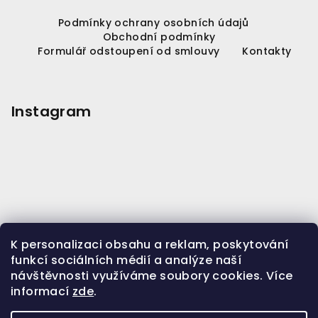
Z
á
Podmínky ochrany osobních údajů
Obchodní podmínky
p
Formulář odstoupení od smlouvy
Kontakty
a
t
í
Instagram
K personalizaci obsahu a reklam, poskytování
funkcí sociálních médií a analýze naší
návštěvnosti využíváme soubory cookies. Více
informací
zde
.
Sledovat na Instagramu