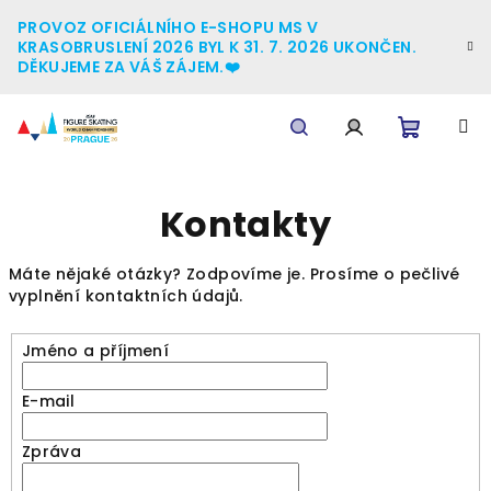
Přejít
PROVOZ OFICIÁLNÍHO E-SHOPU MS V
na
KRASOBRUSLENÍ 2026 BYL K 31. 7. 2026 UKONČEN.
obsah
DĚKUJEME ZA VÁŠ ZÁJEM.❤️
Nákupn
Hledat
Přihlášení
Kontakty
košík
Máte nějaké otázky? Zodpovíme je. Prosíme o pečlivé
vyplnění kontaktních údajů.
Jméno a příjmení
E-mail
Zpráva