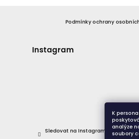
Z
á
Podmínky ochrany osobníc
p
a
Instagram
t
í
K persona
poskytová
analýze n
Sledovat na Instagramu
soubory c