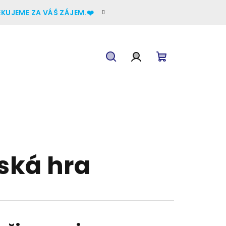
ĚKUJEME ZA VÁŠ ZÁJEM.❤️
Hledat
Přihlášení
Nákupní
košík
ská hra