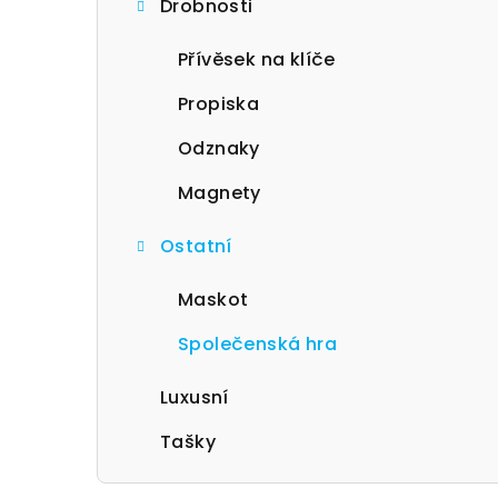
Drobnosti
r
a
Přívěsek na klíče
n
Propiska
n
Odznaky
í
Magnety
p
Ostatní
a
Maskot
n
Společenská hra
e
l
Luxusní
Tašky