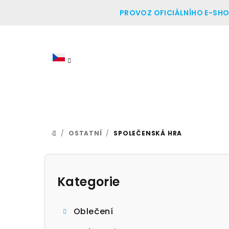
Přejít
PROVOZ OFICIÁLNÍHO E-SHOP
na
obsah
/
OSTATNÍ
/
SPOLEČENSKÁ HRA
DOMŮ
P
o
Kategorie
Přeskočit
kategorie
s
Oblečení
t